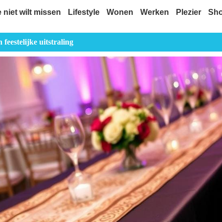
e niet wilt missen
Lifestyle
Wonen
Werken
Plezier
Sh
 feestelijke uitstraling