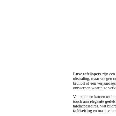
Luxe tafellopers
zijn een
uitstraling, maar voegen oo
bruiloft of een verjaardags
ontwerpen waarin ze verkr
Van zijde en katoen tot l
touch aan
elegante gedekt
tafelaccessoires, wat bij
tafelsetting
en maak van el