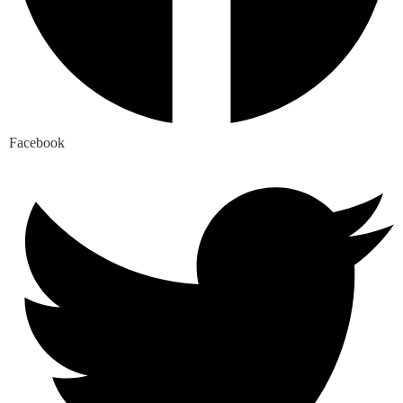
Facebook