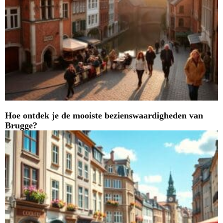
Hoe ontdek je de mooiste bezienswaardigheden van
Brugge?