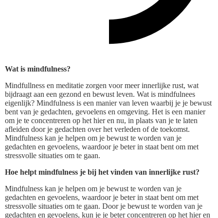
Wat is mindfulness?
Mindfullness en meditatie zorgen voor meer innerlijke rust, wat
bijdraagt aan een gezond en bewust leven. Wat is mindfulnees
eigenlijk? Mindfulness is een manier van leven waarbij je je bewust
bent van je gedachten, gevoelens en omgeving. Het is een manier
om je te concentreren op het hier en nu, in plaats van je te laten
afleiden door je gedachten over het verleden of de toekomst.
Mindfulness kan je helpen om je bewust te worden van je
gedachten en gevoelens, waardoor je beter in staat bent om met
stressvolle situaties om te gaan.
Hoe helpt mindfulness je bij het vinden van innerlijke rust?
Mindfulness kan je helpen om je bewust te worden van je
gedachten en gevoelens, waardoor je beter in staat bent om met
stressvolle situaties om te gaan. Door je bewust te worden van je
gedachten en gevoelens, kun je je beter concentreren op het hier en