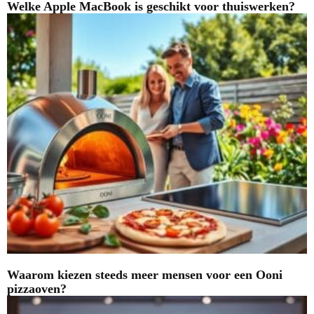
Welke Apple MacBook is geschikt voor thuiswerken?
Waarom kiezen steeds meer mensen voor een Ooni
pizzaoven?