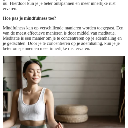
nu. Hierdoor kun je je beter ontspannen en meer innerlijke rust
ervaren.
Hoe pas je mindfulness toe?
Mindfulness kan op verschillende manieren worden toegepast. Een
van de meest effectieve manieren is door middel van meditatie.
Meditatie is een manier om je te concentreren op je ademhaling en
je gedachten. Door je te concentreren op je ademhaling, kun je je
beter ontspannen en meer innerlijke rust ervaren.