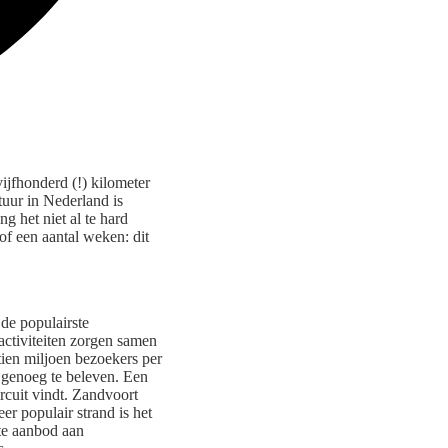
ijfhonderd (!) kilometer
tuur in Nederland is
g het niet al te hard
 of een aantal weken: dit
de populairste
activiteiten zorgen samen
rtien miljoen bezoekers per
t genoeg te beleven. Een
ircuit vindt. Zandvoort
er populair strand is het
te aanbod aan