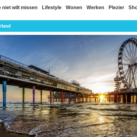
e niet wilt missen
Lifestyle
Wonen
Werken
Plezier
Sh
rland