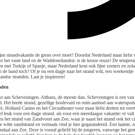
ijne strandvakantie de grens over moet? Doordat Nederland maar liefst v
ver het vaste land en de Waddeneilanden- is de keuze reuze! De tempera
jken met Turkije of Spanje, maar Nederland kent ook fijne zomers en zolan
aan de hand toch? Of je nu een dagje naar het strand wilt, een weekendje
landse stranden. Laat je inspireren!
nden
kt aan Scheveningen. Althans, de meeste dan. Scheveningen is een van 
. Het brede strand, gezellige boulevard en ruim aanbod aan watersport
ife, Holland Casino en het Circustheater voor maar liefst dertien tot vee
l leuk voor een dagje strand, als voor een meerdaagse vakantie: er val
 is het strand van Zandvoort aan Zee, waar je naast het strand ook het c
 witte zandstrand en vermaak vind je hier gegarandeerd. Een laatste, ze
ndaal aan Zee. Deze is vooral geliefd bij de jongeren, vanwege het gro