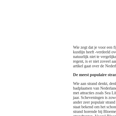
Wie zegt dat je voor een f
kustlijn heeft -verdeeld o
natuurlijk niet te vergeli
regent, is er niet zoveel 
artikel gaat over de Neder
De meest populaire stra
Wie aan strand denkt, den
badplaatsen van Nederland
met attracties zoals Sea L
jaar. Scheveningen is zowe
ander zeer populair strand
staat bekend om het schone
strand horende bij Bloeme