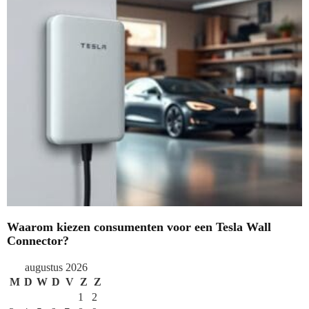
Waarom kiezen consumenten voor een Tesla Wall
Connector?
augustus 2026
M
D
W
D
V
Z
Z
1
2