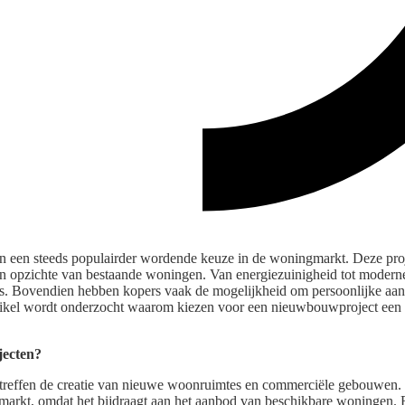
n een steeds populairder wordende keuze in de woningmarkt. Deze proj
n opzichte van bestaande woningen. Van energiezuinigheid tot modern
s. Bovendien hebben kopers vaak de mogelijkheid om persoonlijke aa
rtikel wordt onderzocht waarom kiezen voor een nieuwbouwproject een 
jecten?
reffen de creatie van nieuwe woonruimtes en commerciële gebouwen. D
gmarkt, omdat het bijdraagt aan het aanbod van beschikbare woningen.