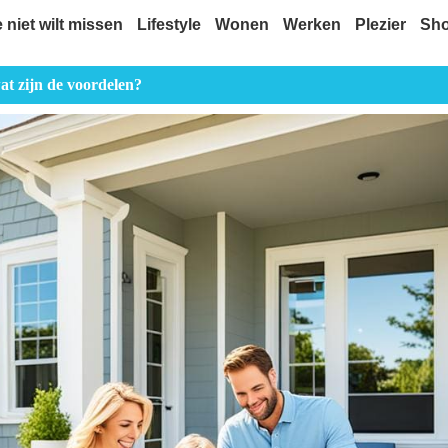
e niet wilt missen
Lifestyle
Wonen
Werken
Plezier
Sh
t zijn de voordelen?