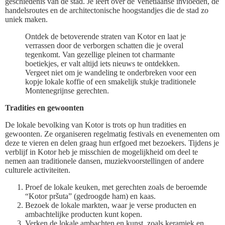
geschiedenis van de stad. Je leert over de Venetiaanse invloeden, de
handelsroutes en de architectonische hoogstandjes die de stad zo
uniek maken.
Ontdek de betoverende straten van Kotor en laat je
verrassen door de verborgen schatten die je overal
tegenkomt. Van gezellige pleinen tot charmante
boetiekjes, er valt altijd iets nieuws te ontdekken.
Vergeet niet om je wandeling te onderbreken voor een
kopje lokale koffie of een smakelijk stukje traditionele
Montenegrijnse gerechten.
Tradities en gewoonten
De lokale bevolking van Kotor is trots op hun tradities en
gewoonten. Ze organiseren regelmatig festivals en evenementen om
deze te vieren en delen graag hun erfgoed met bezoekers. Tijdens je
verblijf in Kotor heb je misschien de mogelijkheid om deel te
nemen aan traditionele dansen, muziekvoorstellingen of andere
culturele activiteiten.
Proef de lokale keuken, met gerechten zoals de beroemde
“Kotor pršuta” (gedroogde ham) en kaas.
Bezoek de lokale markten, waar je verse producten en
ambachtelijke producten kunt kopen.
Verken de lokale ambachten en kunst, zoals keramiek en