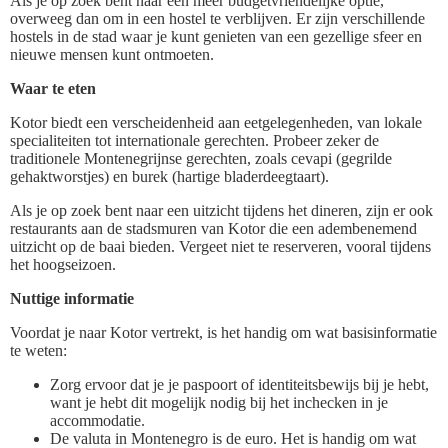
Als je op zoek bent naar een meer budgetvriendelijke optie,
overweeg dan om in een hostel te verblijven. Er zijn verschillende
hostels in de stad waar je kunt genieten van een gezellige sfeer en
nieuwe mensen kunt ontmoeten.
Waar te eten
Kotor biedt een verscheidenheid aan eetgelegenheden, van lokale
specialiteiten tot internationale gerechten. Probeer zeker de
traditionele Montenegrijnse gerechten, zoals cevapi (gegrilde
gehaktworstjes) en burek (hartige bladerdeegtaart).
Als je op zoek bent naar een uitzicht tijdens het dineren, zijn er ook
restaurants aan de stadsmuren van Kotor die een adembenemend
uitzicht op de baai bieden. Vergeet niet te reserveren, vooral tijdens
het hoogseizoen.
Nuttige informatie
Voordat je naar Kotor vertrekt, is het handig om wat basisinformatie
te weten:
Zorg ervoor dat je je paspoort of identiteitsbewijs bij je hebt,
want je hebt dit mogelijk nodig bij het inchecken in je
accommodatie.
De valuta in Montenegro is de euro. Het is handig om wat