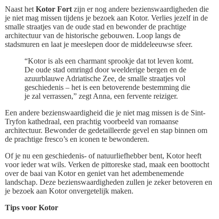
Naast het
Kotor Fort
zijn er nog andere bezienswaardigheden die
je niet mag missen tijdens je bezoek aan Kotor. Verlies jezelf in de
smalle straatjes van de oude stad en bewonder de prachtige
architectuur van de historische gebouwen. Loop langs de
stadsmuren en laat je meeslepen door de middeleeuwse sfeer.
“Kotor is als een charmant sprookje dat tot leven komt.
De oude stad omringd door weelderige bergen en de
azuurblauwe Adriatische Zee, de smalle straatjes vol
geschiedenis – het is een betoverende bestemming die
je zal verrassen,” zegt Anna, een fervente reiziger.
Een andere bezienswaardigheid die je niet mag missen is de Sint-
Tryfon kathedraal, een prachtig voorbeeld van romaanse
architectuur. Bewonder de gedetailleerde gevel en stap binnen om
de prachtige fresco’s en iconen te bewonderen.
Of je nu een geschiedenis- of natuurliefhebber bent, Kotor heeft
voor ieder wat wils. Verken de pittoreske stad, maak een boottocht
over de baai van Kotor en geniet van het adembenemende
landschap. Deze bezienswaardigheden zullen je zeker betoveren en
je bezoek aan Kotor onvergetelijk maken.
Tips voor Kotor