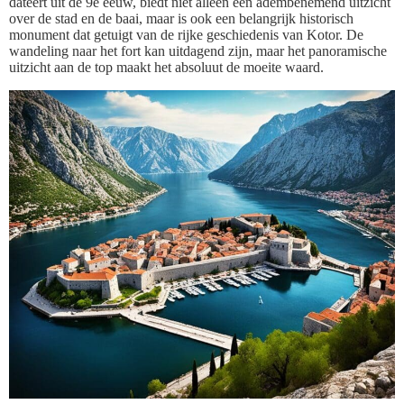
dateert uit de 9e eeuw, biedt niet alleen een adembenemend uitzicht
over de stad en de baai, maar is ook een belangrijk historisch
monument dat getuigt van de rijke geschiedenis van Kotor. De
wandeling naar het fort kan uitdagend zijn, maar het panoramische
uitzicht aan de top maakt het absoluut de moeite waard.