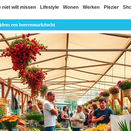
e niet wilt missen
Lifestyle
Wonen
Werken
Plezier
Sh
ijdens een boerenmarkttocht