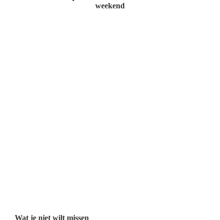
weekend
Wat je niet wilt missen België
Wat je niet wilt missen Nederland
Menu
Wat je niet wilt missen