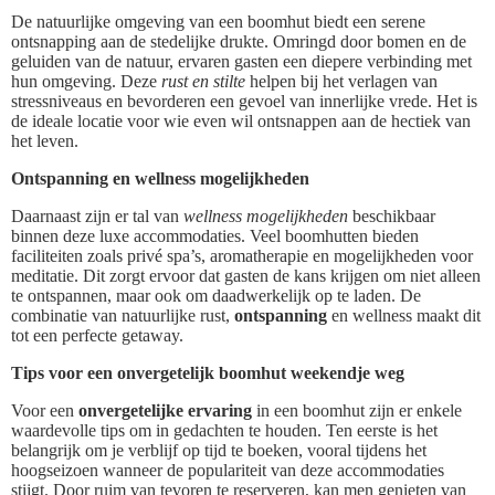
De natuurlijke omgeving van een boomhut biedt een serene
ontsnapping aan de stedelijke drukte. Omringd door bomen en de
geluiden van de natuur, ervaren gasten een diepere verbinding met
hun omgeving. Deze
rust en stilte
helpen bij het verlagen van
stressniveaus en bevorderen een gevoel van innerlijke vrede. Het is
de ideale locatie voor wie even wil ontsnappen aan de hectiek van
het leven.
Ontspanning en wellness mogelijkheden
Daarnaast zijn er tal van
wellness mogelijkheden
beschikbaar
binnen deze luxe accommodaties. Veel boomhutten bieden
faciliteiten zoals privé spa’s, aromatherapie en mogelijkheden voor
meditatie. Dit zorgt ervoor dat gasten de kans krijgen om niet alleen
te ontspannen, maar ook om daadwerkelijk op te laden. De
combinatie van natuurlijke rust,
ontspanning
en wellness maakt dit
tot een perfecte getaway.
Tips voor een onvergetelijk boomhut weekendje weg
Voor een
onvergetelijke ervaring
in een boomhut zijn er enkele
waardevolle tips om in gedachten te houden. Ten eerste is het
belangrijk om je verblijf op tijd te boeken, vooral tijdens het
hoogseizoen wanneer de populariteit van deze accommodaties
stijgt. Door ruim van tevoren te reserveren, kan men genieten van