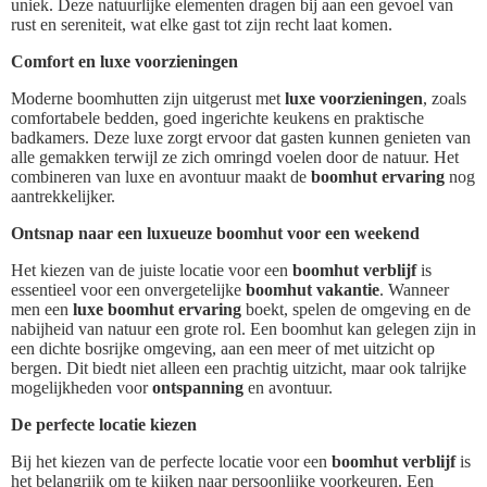
uniek. Deze natuurlijke elementen dragen bij aan een gevoel van
rust en sereniteit, wat elke gast tot zijn recht laat komen.
Comfort en luxe voorzieningen
Moderne boomhutten zijn uitgerust met
luxe voorzieningen
, zoals
comfortabele bedden, goed ingerichte keukens en praktische
badkamers. Deze luxe zorgt ervoor dat gasten kunnen genieten van
alle gemakken terwijl ze zich omringd voelen door de natuur. Het
combineren van luxe en avontuur maakt de
boomhut ervaring
nog
aantrekkelijker.
Ontsnap naar een luxueuze boomhut voor een weekend
Het kiezen van de juiste locatie voor een
boomhut verblijf
is
essentieel voor een onvergetelijke
boomhut vakantie
. Wanneer
men een
luxe boomhut ervaring
boekt, spelen de omgeving en de
nabijheid van natuur een grote rol. Een boomhut kan gelegen zijn in
een dichte bosrijke omgeving, aan een meer of met uitzicht op
bergen. Dit biedt niet alleen een prachtig uitzicht, maar ook talrijke
mogelijkheden voor
ontspanning
en avontuur.
De perfecte locatie kiezen
Bij het kiezen van de perfecte locatie voor een
boomhut verblijf
is
het belangrijk om te kijken naar persoonlijke voorkeuren. Een