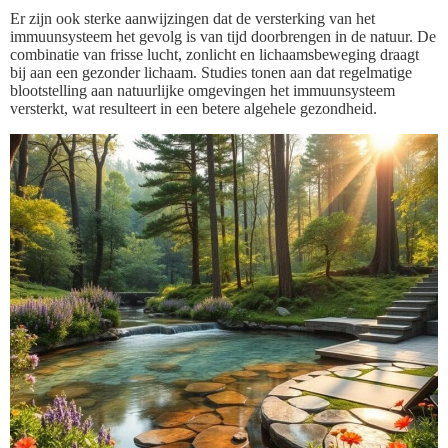
Er zijn ook sterke aanwijzingen dat de versterking van het
immuunsysteem het gevolg is van tijd doorbrengen in de natuur. De
combinatie van frisse lucht, zonlicht en lichaamsbeweging draagt
bij aan een gezonder lichaam. Studies tonen aan dat regelmatige
blootstelling aan natuurlijke omgevingen het immuunsysteem
versterkt, wat resulteert in een betere algehele gezondheid.