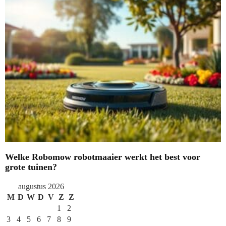
Welke Robomow robotmaaier werkt het best voor
grote tuinen?
augustus 2026
M
D
W
D
V
Z
Z
1
2
3
4
5
6
7
8
9