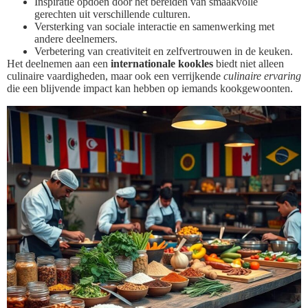
Inspiratie opdoen door het bereiden van smaakvolle
gerechten uit verschillende culturen.
Versterking van sociale interactie en samenwerking met
andere deelnemers.
Verbetering van creativiteit en zelfvertrouwen in de keuken.
Het deelnemen aan een
internationale kookles
biedt niet alleen
culinaire vaardigheden, maar ook een verrijkende
culinaire ervaring
die een blijvende impact kan hebben op iemands kookgewoonten.