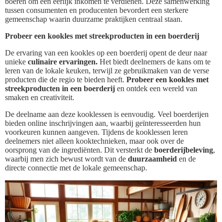
boeren om een eerlijk inkomen te verdienen. Deze samenwerking
tussen consumenten en producenten bevordert een sterkere
gemeenschap waarin duurzame praktijken centraal staan.
Probeer een kookles met streekproducten in een boerderij
De ervaring van een kookles op een boerderij opent de deur naar
unieke
culinaire ervaringen.
Het biedt deelnemers de kans om te
leren van de lokale keuken, terwijl ze gebruikmaken van de verse
producten die de regio te bieden heeft.
Probeer een kookles met
streekproducten in een boerderij
en ontdek een wereld van
smaken en creativiteit.
De deelname aan deze kooklessen is eenvoudig. Veel boerderijen
bieden online inschrijvingen aan, waarbij geïnteresseerden hun
voorkeuren kunnen aangeven. Tijdens de kooklessen leren
deelnemers niet alleen kooktechnieken, maar ook over de
oorsprong van de ingrediënten. Dit versterkt de
boerderijbeleving
,
waarbij men zich bewust wordt van de
duurzaamheid
en de
directe connectie met de lokale gemeenschap.