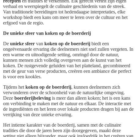
recepten
en tradities te verkennen. Elk gerecht vertelt zijn eigen
verhaal en weerspiegelt de culinaire geschiedenis van de streek.
Van traditionele bereidingen tot hedendaagse interpretaties, elke
workshop biedt een kans om meer te leren over de cultuur en het
erfgoed van de regio.
De unieke sfeer van koken op de boerderij
De
unieke sfeer
van
koken op de boerderij
biedt een
ongeëvenaarde ervaring die deelnemers niet snel zullen vergeten. In
een warme en uitnodigende setting, omringd door de natuur,
kunnen mensen zich volledig overgeven aan de kunst van het
koken. De rustgevende geluiden van het platteland, gecombineerd
met de geur van verse producten, creëren een ambiance die perfect
is voor een kookles.
Tijdens het
koken op de boerderij
, kunnen deelnemers zich
verwonderen over de schoonheid van de natuurlijke omgeving.
Deze
boerderijbeleving
is meer dan alleen koken; het is een kans
om verbinding te maken met de natuur en elkaar. De interactie met
de ingrediënten en het leren over lokale producten dragen bij aan de
verrijking van deze unieke ervaring.
Het intieme karakter van de boerderij, samen met de culinaire
tradities die door de jaren heen zijn doorgegeven, maakt deze
setting niet alleen bijzonder, maar ook invloedrijk in het creëren van