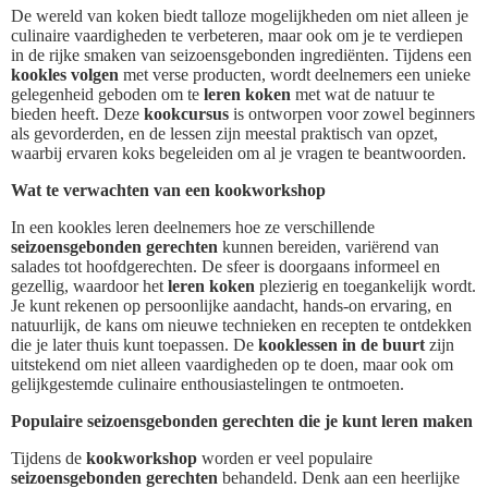
De wereld van koken biedt talloze mogelijkheden om niet alleen je
culinaire vaardigheden te verbeteren, maar ook om je te verdiepen
in de rijke smaken van seizoensgebonden ingrediënten. Tijdens een
kookles volgen
met verse producten, wordt deelnemers een unieke
gelegenheid geboden om te
leren koken
met wat de natuur te
bieden heeft. Deze
kookcursus
is ontworpen voor zowel beginners
als gevorderden, en de lessen zijn meestal praktisch van opzet,
waarbij ervaren koks begeleiden om al je vragen te beantwoorden.
Wat te verwachten van een kookworkshop
In een kookles leren deelnemers hoe ze verschillende
seizoensgebonden gerechten
kunnen bereiden, variërend van
salades tot hoofdgerechten. De sfeer is doorgaans informeel en
gezellig, waardoor het
leren koken
plezierig en toegankelijk wordt.
Je kunt rekenen op persoonlijke aandacht, hands-on ervaring, en
natuurlijk, de kans om nieuwe technieken en recepten te ontdekken
die je later thuis kunt toepassen. De
kooklessen in de buurt
zijn
uitstekend om niet alleen vaardigheden op te doen, maar ook om
gelijkgestemde culinaire enthousiastelingen te ontmoeten.
Populaire seizoensgebonden gerechten die je kunt leren maken
Tijdens de
kookworkshop
worden er veel populaire
seizoensgebonden gerechten
behandeld. Denk aan een heerlijke