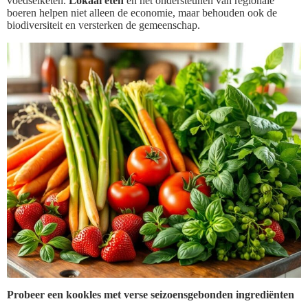
voedselketen.
Lokaal eten
en het ondersteunen van regionale
boeren helpen niet alleen de economie, maar behouden ook de
biodiversiteit en versterken de gemeenschap.
Probeer een kookles met verse seizoensgebonden ingrediënten