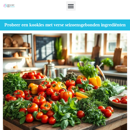
Probeer een kookles met verse seizoensgebonden ingrediënten