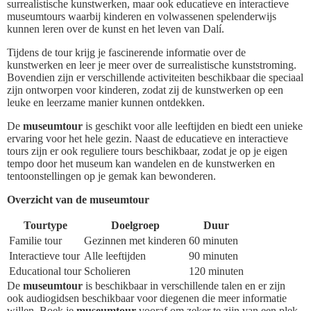
surrealistische kunstwerken, maar ook educatieve en interactieve
museumtours waarbij kinderen en volwassenen spelenderwijs
kunnen leren over de kunst en het leven van Dalí.
Tijdens de tour krijg je fascinerende informatie over de
kunstwerken en leer je meer over de surrealistische kunststroming.
Bovendien zijn er verschillende activiteiten beschikbaar die speciaal
zijn ontworpen voor kinderen, zodat zij de kunstwerken op een
leuke en leerzame manier kunnen ontdekken.
De
museumtour
is geschikt voor alle leeftijden en biedt een unieke
ervaring voor het hele gezin. Naast de educatieve en interactieve
tours zijn er ook reguliere tours beschikbaar, zodat je op je eigen
tempo door het museum kan wandelen en de kunstwerken en
tentoonstellingen op je gemak kan bewonderen.
Overzicht van de museumtour
Tourtype
Doelgroep
Duur
Familie tour
Gezinnen met kinderen
60 minuten
Interactieve tour
Alle leeftijden
90 minuten
Educational tour
Scholieren
120 minuten
De
museumtour
is beschikbaar in verschillende talen en er zijn
ook audiogidsen beschikbaar voor diegenen die meer informatie
willen. Boek je
museumtour
vooraf om zeker te zijn van een plek