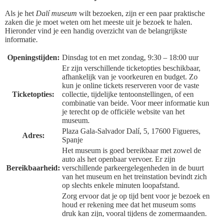
Als je het
Dalí museum
wilt bezoeken, zijn er een paar praktische
zaken die je moet weten om het meeste uit je bezoek te halen.
Hieronder vind je een handig overzicht van de belangrijkste
informatie.
Openingstijden:
Dinsdag tot en met zondag, 9:30 – 18:00 uur
Er zijn verschillende ticketopties beschikbaar,
afhankelijk van je voorkeuren en budget. Zo
kun je online tickets reserveren voor de vaste
Ticketopties:
collectie, tijdelijke tentoonstellingen, of een
combinatie van beide. Voor meer informatie kun
je terecht op de officiële website van het
museum.
Plaza Gala-Salvador Dalí, 5, 17600 Figueres,
Adres:
Spanje
Het museum is goed bereikbaar met zowel de
auto als het openbaar vervoer. Er zijn
Bereikbaarheid:
verschillende parkeergelegenheden in de buurt
van het museum en het treinstation bevindt zich
op slechts enkele minuten loopafstand.
Zorg ervoor dat je op tijd bent voor je bezoek en
houd er rekening mee dat het museum soms
druk kan zijn, vooral tijdens de zomermaanden.