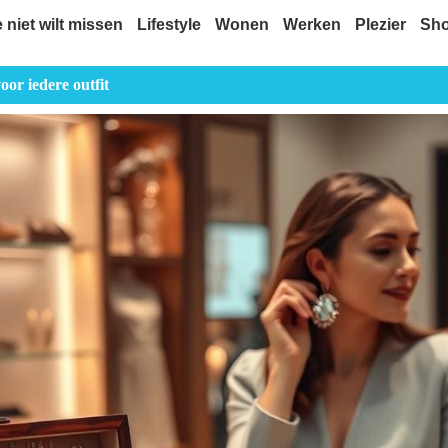
e niet wilt missen
Lifestyle
Wonen
Werken
Plezier
Sh
voor iedere outfit