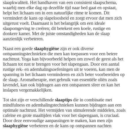
slaapkwaliteit. Het handhaven van een consistent slaapschema,
waarbij men elke dag op dezelfde tijd naar bed gaat en opstaat,
helpt het lichaam om in een natuurlijke ritme te komen. Dit
vermindert de kans op slapeloosheid en zorgt ervoor dat men zich
uitgerust voelt. Daarnaast is het belangrijk om een ideale
slaapomgeving te creëren; dit betekent een koele, rustige en
donkere kamer. Met de juiste omstandigheden kan de slaap
aanzienlijk verbeteren.
Naast een goede
slaaphygiëne
zijn er ook diverse
ontspanningstechnieken die men kan toepassen voor een betere
nachtrust. Yoga kan bijvoorbeeld helpen om zowel de geest als het
lichaam tot rust te brengen voor het slapengaan. Door een aantal
rustige rek- en ademhalingsoefeningen uit te voeren, kan men de
spanning in het lichaam verminderen en zich beter voorbereiden op
de slaap. Aromatherapie, met gebruik van essentiële oliën zoals
lavendel, kan ook bijdragen aan een ontspannen sfeer en kan het
inslapen vergemakkelijken.
Tot slot zijn er verschillende
slaaptips
die in combinatie met
mindfulness en ademhalingstechnieken kunnen bijdragen aan een
optimale nachtrust. Het vermijden van stimulerende middelen, zoals
cafeïne en grote maaltijden vlak voor het slapengaan, is cruciaal.
Door deze eenvoudige aanpassingen te maken, kan men zijn
slaaphygiëne
verbeteren en de kans op ontspannen nachten