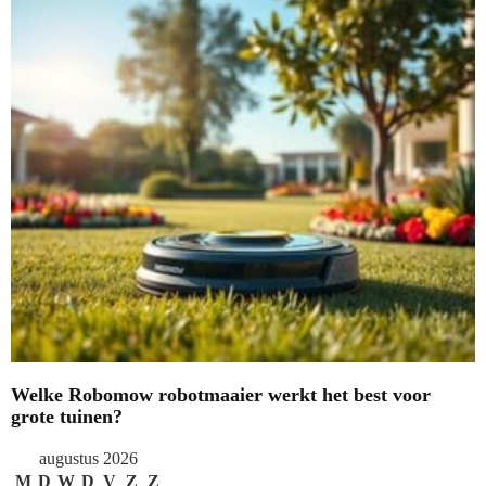
Welke Robomow robotmaaier werkt het best voor
grote tuinen?
augustus 2026
M
D
W
D
V
Z
Z