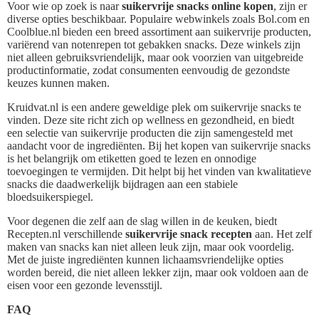
Voor wie op zoek is naar
suikervrije snacks online kopen
, zijn er
diverse opties beschikbaar. Populaire webwinkels zoals Bol.com en
Coolblue.nl bieden een breed assortiment aan suikervrije producten,
variërend van notenrepen tot gebakken snacks. Deze winkels zijn
niet alleen gebruiksvriendelijk, maar ook voorzien van uitgebreide
productinformatie, zodat consumenten eenvoudig de gezondste
keuzes kunnen maken.
Kruidvat.nl is een andere geweldige plek om suikervrije snacks te
vinden. Deze site richt zich op wellness en gezondheid, en biedt
een selectie van suikervrije producten die zijn samengesteld met
aandacht voor de ingrediënten. Bij het kopen van suikervrije snacks
is het belangrijk om etiketten goed te lezen en onnodige
toevoegingen te vermijden. Dit helpt bij het vinden van kwalitatieve
snacks die daadwerkelijk bijdragen aan een stabiele
bloedsuikerspiegel.
Voor degenen die zelf aan de slag willen in de keuken, biedt
Recepten.nl verschillende
suikervrije snack recepten
aan. Het zelf
maken van snacks kan niet alleen leuk zijn, maar ook voordelig.
Met de juiste ingrediënten kunnen lichaamsvriendelijke opties
worden bereid, die niet alleen lekker zijn, maar ook voldoen aan de
eisen voor een gezonde levensstijl.
FAQ