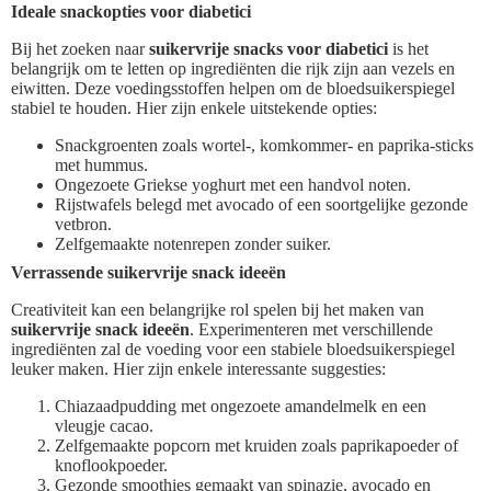
Ideale snackopties voor diabetici
Bij het zoeken naar
suikervrije snacks voor diabetici
is het
belangrijk om te letten op ingrediënten die rijk zijn aan vezels en
eiwitten. Deze voedingsstoffen helpen om de bloedsuikerspiegel
stabiel te houden. Hier zijn enkele uitstekende opties:
Snackgroenten zoals wortel-, komkommer- en paprika-sticks
met hummus.
Ongezoete Griekse yoghurt met een handvol noten.
Rijstwafels belegd met avocado of een soortgelijke gezonde
vetbron.
Zelfgemaakte notenrepen zonder suiker.
Verrassende suikervrije snack ideeën
Creativiteit kan een belangrijke rol spelen bij het maken van
suikervrije snack ideeën
. Experimenteren met verschillende
ingrediënten zal de voeding voor een stabiele bloedsuikerspiegel
leuker maken. Hier zijn enkele interessante suggesties:
Chiazaadpudding met ongezoete amandelmelk en een
vleugje cacao.
Zelfgemaakte popcorn met kruiden zoals paprikapoeder of
knoflookpoeder.
Gezonde smoothies gemaakt van spinazie, avocado en