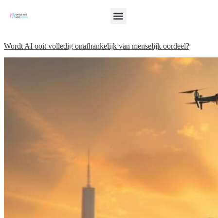
Wordt AI ooit volledig onafhankelijk van menselijk oordeel?