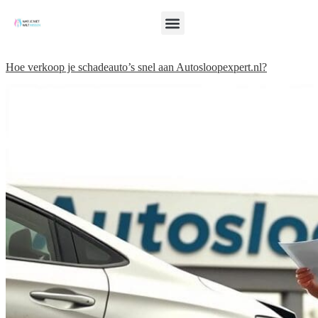
Hoe verkoop je schadeauto’s snel aan Autosloopexpert.nl?