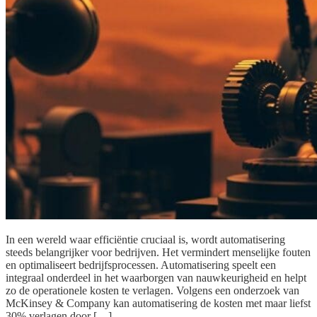
In een wereld waar efficiëntie cruciaal is, wordt automatisering
steeds belangrijker voor bedrijven. Het vermindert menselijke fouten
en optimaliseert bedrijfsprocessen. Automatisering speelt een
integraal onderdeel in het waarborgen van nauwkeurigheid en helpt
zo de operationele kosten te verlagen. Volgens een onderzoek van
McKinsey & Company kan automatisering de kosten met maar liefst
30% verlagen door […]