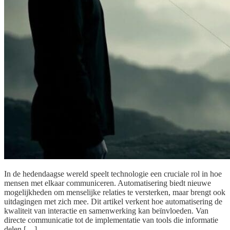
In de hedendaagse wereld speelt technologie een cruciale rol in hoe
mensen met elkaar communiceren. Automatisering biedt nieuwe
mogelijkheden om menselijke relaties te versterken, maar brengt ook
uitdagingen met zich mee. Dit artikel verkent hoe automatisering de
kwaliteit van interactie en samenwerking kan beïnvloeden. Van
directe communicatie tot de implementatie van tools die informatie
delen […]