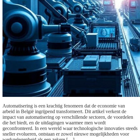
Automatisering is een krachtig fenomeen dat de economie van
arbeid in België ingrijpend transformeert. Dit artikel verkent de
impact van automatisering op verschillende sectoren, de voordelen
die het biedt, en de uitdagingen waarmee men wordt
geconfronteerd. In een wereld waar technologische innovaties steeds
sneller evolueren, ontstaan er zowel nieuwe mogelijkheden voor
werkgelegenheid als een zekere […]