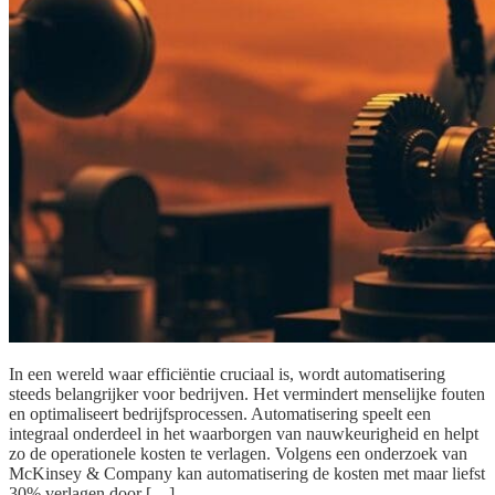
In een wereld waar efficiëntie cruciaal is, wordt automatisering
steeds belangrijker voor bedrijven. Het vermindert menselijke fouten
en optimaliseert bedrijfsprocessen. Automatisering speelt een
integraal onderdeel in het waarborgen van nauwkeurigheid en helpt
zo de operationele kosten te verlagen. Volgens een onderzoek van
McKinsey & Company kan automatisering de kosten met maar liefst
30% verlagen door […]