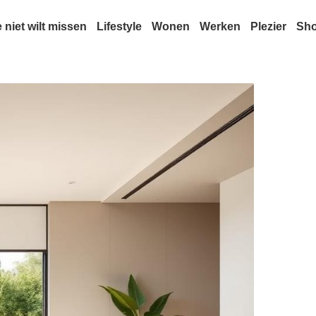
e niet wilt missen
Lifestyle
Wonen
Werken
Plezier
Sh