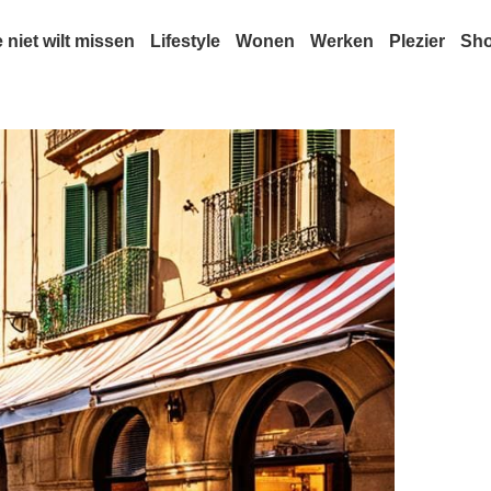
e niet wilt missen
Lifestyle
Wonen
Werken
Plezier
Sh