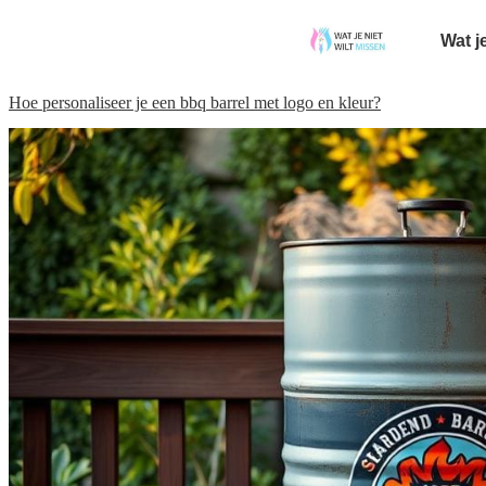
Wat j
Hoe personaliseer je een bbq barrel met logo en kleur?