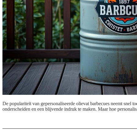
De populariteit van gepersonaliseerde olievat barbecues neemt snel to
onderscheiden en een blijvende indruk te maken. Maar hoe personalise