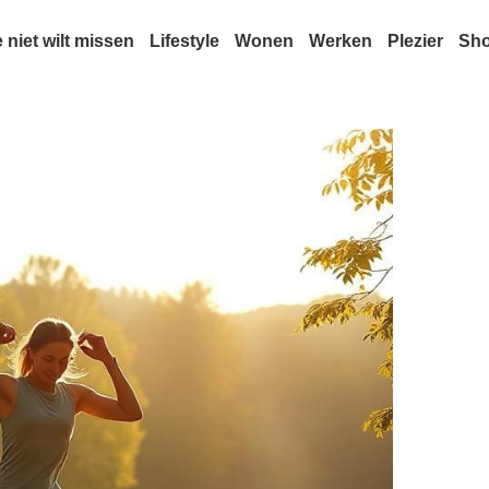
e niet wilt missen
Lifestyle
Wonen
Werken
Plezier
Sh