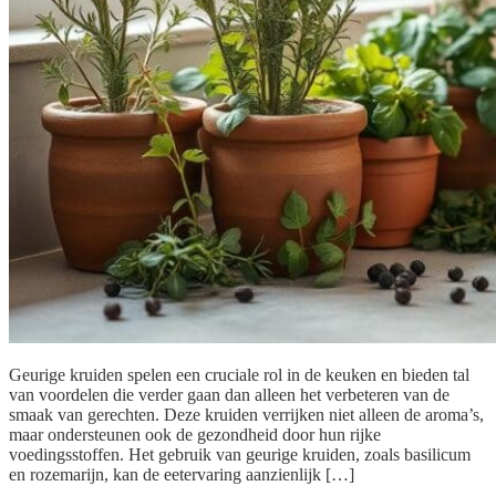
Geurige kruiden spelen een cruciale rol in de keuken en bieden tal
van voordelen die verder gaan dan alleen het verbeteren van de
smaak van gerechten. Deze kruiden verrijken niet alleen de aroma’s,
maar ondersteunen ook de gezondheid door hun rijke
voedingsstoffen. Het gebruik van geurige kruiden, zoals basilicum
en rozemarijn, kan de eetervaring aanzienlijk […]