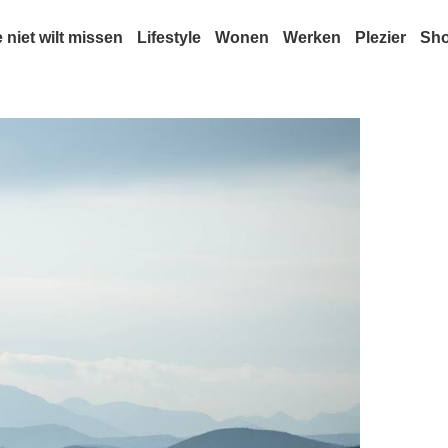
e niet wilt missen
Lifestyle
Wonen
Werken
Plezier
Sh