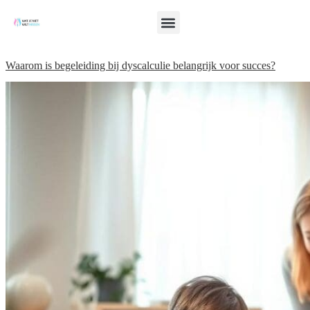
Waarom is begeleiding bij dyscalculie belangrijk voor succes?