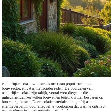
Natuurlijke isolatie wint steeds meer aan populariteit in de
bouwsector, en dat is niet zonder reden. De voordelen van
natuurlijke isolatie zijn talrijk, vooral voor diegenen die
milieuvriendelijker willen bouwen en tegelijk willen besparen op
hun energiekosten. Deze isolatiematerialen dragen bij aan
energiebesparing door effectief te voorkomen dat warmte ontsnapt,
wat resulteert in lagere energiekosten. […]