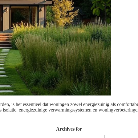
en, is het essentieel dat woningen zowel energiezuinig als comfortabel z
ls isolatie, energiezuinige verwarmingssystemen en woningverbeteringen
Archives for