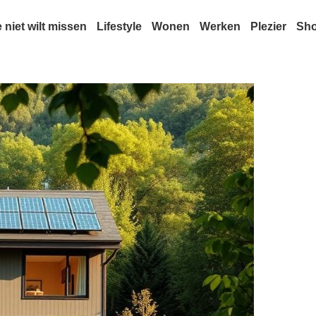
e niet wilt missen
Lifestyle
Wonen
Werken
Plezier
Sh