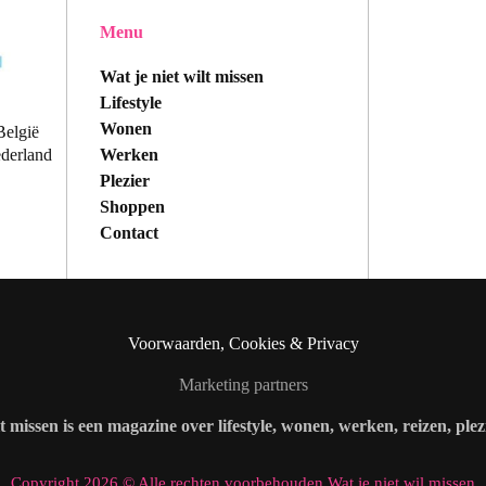
Menu
Wat je niet wilt missen
Lifestyle
Wonen
België
Werken
ederland
Plezier
Shoppen
Contact
Voorwaarden, Cookies & Privacy
Marketing partners
lt missen is een magazine over lifestyle, wonen, werken, reizen, ple
Copyright 2026 © Alle rechten voorbehouden Wat je niet wil missen