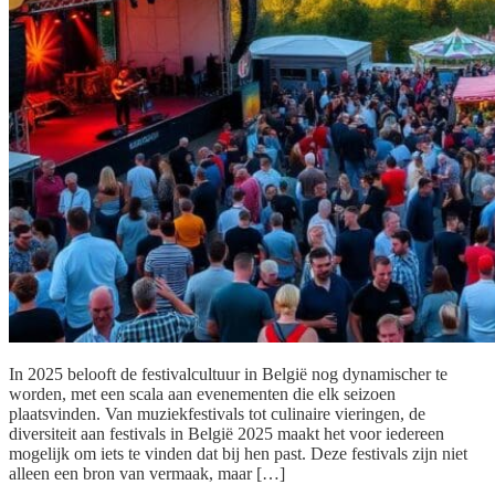
In 2025 belooft de festivalcultuur in België nog dynamischer te
worden, met een scala aan evenementen die elk seizoen
plaatsvinden. Van muziekfestivals tot culinaire vieringen, de
diversiteit aan festivals in België 2025 maakt het voor iedereen
mogelijk om iets te vinden dat bij hen past. Deze festivals zijn niet
alleen een bron van vermaak, maar […]