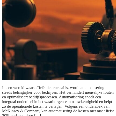
In een wereld waar efficiëntie cruciaal is, wordt automatisering
steeds belangrijker voor bedrijven. Het vermindert menselijke fouten
en optimaliseert bedrijfsprocessen. Automatisering speelt een
integraal onderdeel in het waarborgen van nauwkeurigheid en helpt
zo de operationele kosten te verlagen. Volgens een onderzoek van
McKinsey & Company kan automatisering de kosten met maar liefst
30% verlagen door […]