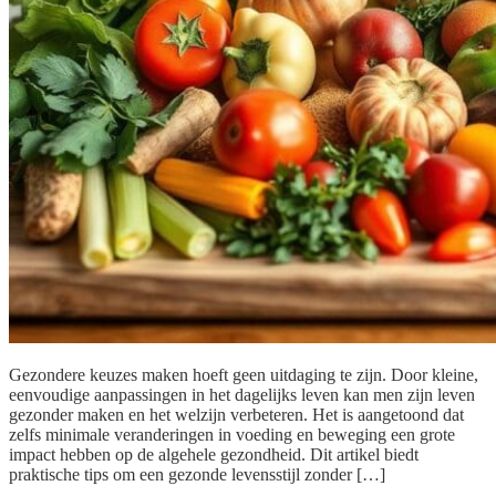
Gezondere keuzes maken hoeft geen uitdaging te zijn. Door kleine,
eenvoudige aanpassingen in het dagelijks leven kan men zijn leven
gezonder maken en het welzijn verbeteren. Het is aangetoond dat
zelfs minimale veranderingen in voeding en beweging een grote
impact hebben op de algehele gezondheid. Dit artikel biedt
praktische tips om een gezonde levensstijl zonder […]