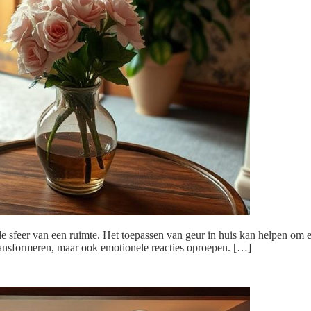
e sfeer van een ruimte. Het toepassen van geur in huis kan helpen om e
transformeren, maar ook emotionele reacties oproepen. […]