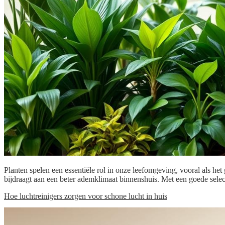
Planten spelen een essentiële rol in onze leefomgeving, vooral als he
bijdraagt aan een beter ademklimaat binnenshuis. Met een goede sele
Hoe luchtreinigers zorgen voor schone lucht in huis