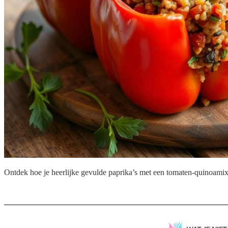
Ontdek hoe je heerlijke gevulde paprika’s met een tomaten-quinoamix