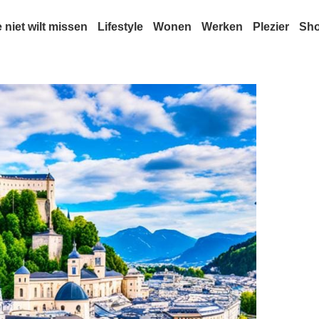
e niet wilt missen
Lifestyle
Wonen
Werken
Plezier
Sh