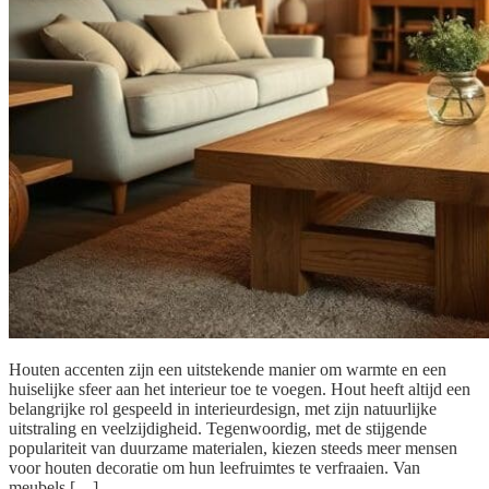
Houten accenten zijn een uitstekende manier om warmte en een
huiselijke sfeer aan het interieur toe te voegen. Hout heeft altijd een
belangrijke rol gespeeld in interieurdesign, met zijn natuurlijke
uitstraling en veelzijdigheid. Tegenwoordig, met de stijgende
populariteit van duurzame materialen, kiezen steeds meer mensen
voor houten decoratie om hun leefruimtes te verfraaien. Van
meubels […]