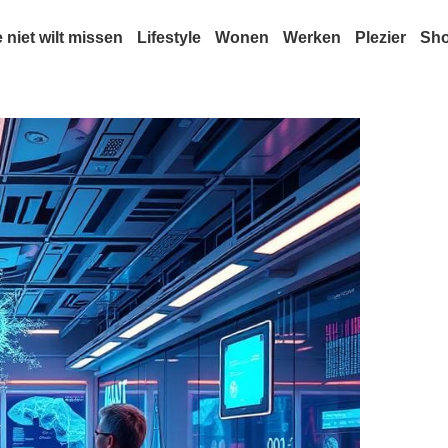
e niet wilt missen
Lifestyle
Wonen
Werken
Plezier
Sh