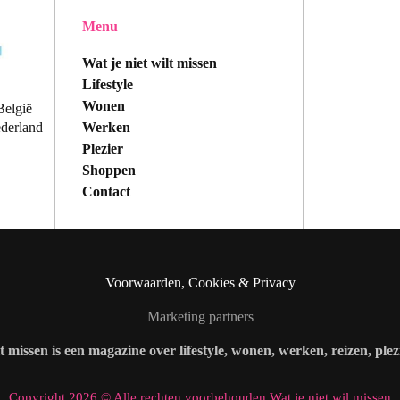
Menu
Wat je niet wilt missen
Lifestyle
Wonen
België
Werken
ederland
Plezier
Shoppen
Contact
Voorwaarden, Cookies & Privacy
Marketing partners
lt missen is een magazine over lifestyle, wonen, werken, reizen, ple
Copyright 2026 © Alle rechten voorbehouden Wat je niet wil missen