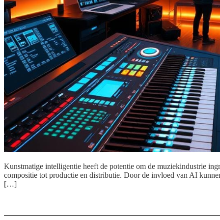
Kunstmatige intelligentie heeft de potentie om de muziekindustrie in
compositie tot productie en distributie. Door de invloed van AI kunne
[…]