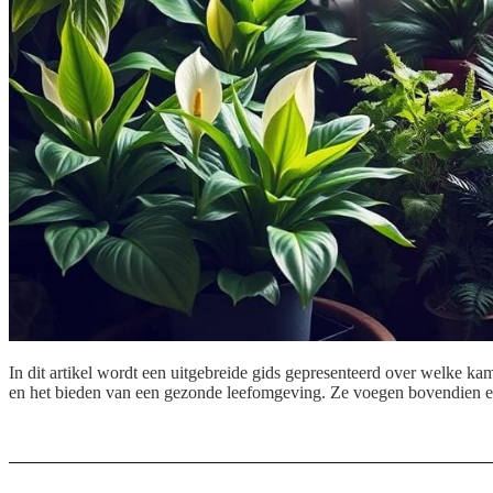
In dit artikel wordt een uitgebreide gids gepresenteerd over welke kame
en het bieden van een gezonde leefomgeving. Ze voegen bovendien es