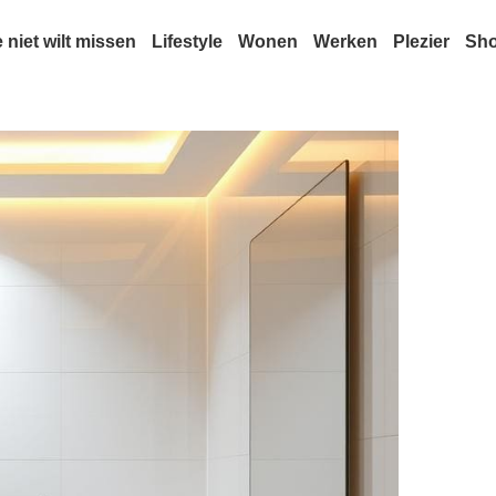
e niet wilt missen
Lifestyle
Wonen
Werken
Plezier
Sh