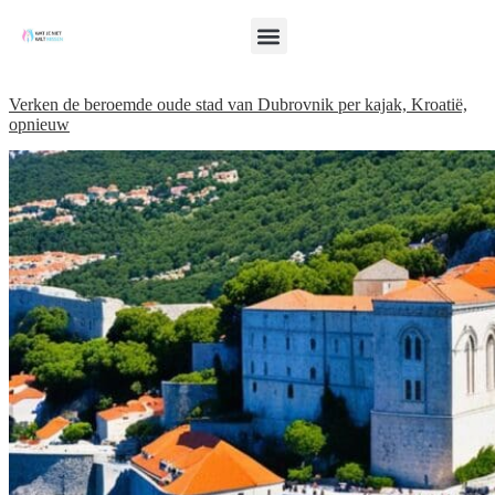
Verken de beroemde oude stad van Dubrovnik per kajak, Kroatië,
opnieuw