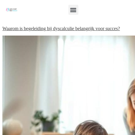
Waarom is begeleiding bij dyscalculie belangrijk voor succes?