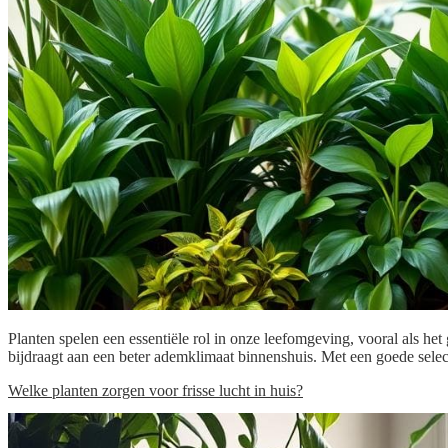
Planten spelen een essentiële rol in onze leefomgeving, vooral als he
bijdraagt aan een beter ademklimaat binnenshuis. Met een goede sele
Welke planten zorgen voor frisse lucht in huis?