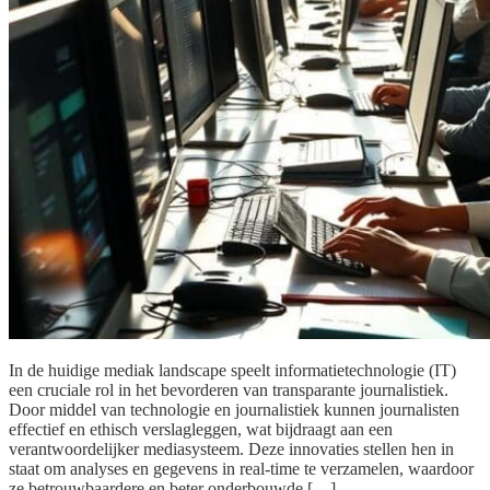
In de huidige mediak landscape speelt informatietechnologie (IT)
een cruciale rol in het bevorderen van transparante journalistiek.
Door middel van technologie en journalistiek kunnen journalisten
effectief en ethisch verslagleggen, wat bijdraagt aan een
verantwoordelijker mediasysteem. Deze innovaties stellen hen in
staat om analyses en gegevens in real-time te verzamelen, waardoor
ze betrouwbaardere en beter onderbouwde […]