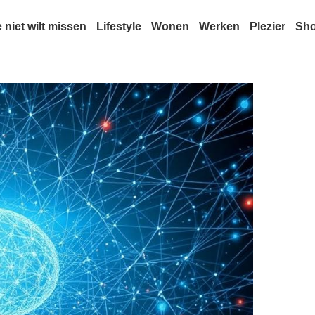
e niet wilt missen
Lifestyle
Wonen
Werken
Plezier
Sh