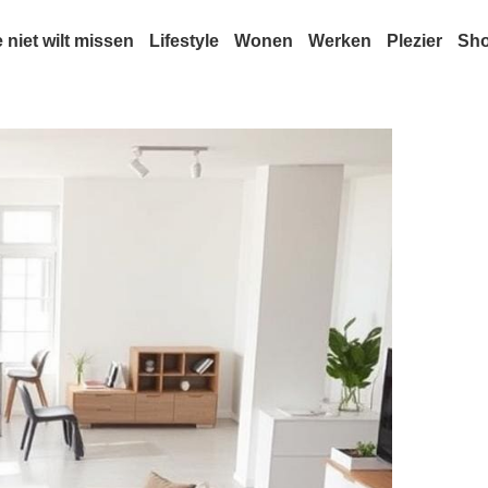
e niet wilt missen
Lifestyle
Wonen
Werken
Plezier
Sh